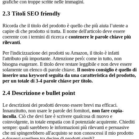
grafiche con troppe scritte nelle immagini.
2.3 Titoli SEO friendly
Ricorda che il titolo del prodotto è quello che più aiuta l’utente a
capire di che prodotto si tratta. Il nome dell'articolo deve essere
coerente con i termini di ricerca e
contenere le parole chiave più
rilevanti
.
Per l'indicizzazione dei prodotti su Amazon, il titolo è infatti
l'attributo più importante. Attenzione però: come in tutto, non
bisogna esagerare. Il titolo deve restare leggibile e non deve essere
solamente un elenco di parole chiave.
Il nostro consiglio è quello di
inserire una keyword seguita da una caratteristica del prodotto,
per un totale di 3-4 parole chiave per titolo.
2.4 Descrizione e bullet point
Le descrizioni dei prodotti devono essere brevi ma efficaci.
Innanzitutto, non usare le parole dei fornitori,
non fare copia-
incolla
. Ciò che devi fare è scrivere qualcosa di nuovo e
coinvolgente, in totale empatia con il potenziale acquirente. Chiediti
sempre: quali sarebbero le informazioni più rilevanti e persuasive
che mi spingerebbero all'acquisto se non conoscessi il mio prodotto
e dovessi scegliere tra decine di prodotti simili?