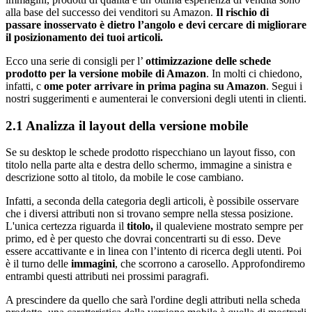
alla base del successo dei venditori su Amazon.
Il rischio di
passare inosservato è dietro l’angolo e devi cercare di migliorare
il posizionamento dei tuoi articoli.
Ecco una serie di consigli per l’
ottimizzazione delle schede
prodotto per la versione mobile di Amazon
. In molti ci chiedono,
infatti, c
ome poter arrivare in prima pagina su Amazon
. Segui i
nostri suggerimenti e aumenterai le conversioni degli utenti in clienti.
2.1 Analizza il layout della versione mobile
Se su desktop le schede prodotto rispecchiano un layout fisso, con
titolo nella parte alta e destra dello schermo, immagine a sinistra e
descrizione sotto al titolo, da mobile le cose cambiano.
Infatti, a seconda della categoria degli articoli, è possibile osservare
che i diversi attributi non si trovano sempre nella stessa posizione.
L'unica certezza riguarda il
titolo,
il qualeviene mostrato sempre per
primo, ed è per questo che dovrai concentrarti su di esso. Deve
essere accattivante e in linea con l’intento di ricerca degli utenti. Poi
è il turno delle
immagini
, che scorrono a carosello. Approfondiremo
entrambi questi attributi nei prossimi paragrafi.
A prescindere da quello che sarà l'ordine degli attributi nella scheda